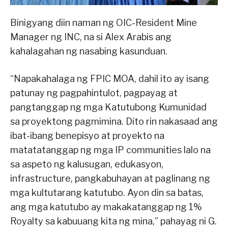
Binigyang diin naman ng OIC-Resident Mine
Manager ng INC, na si Alex Arabis ang
kahalagahan ng nasabing kasunduan.
“Napakahalaga ng FPIC MOA, dahil ito ay isang
patunay ng pagpahintulot, pagpayag at
pangtanggap ng mga Katutubong Kumunidad
sa proyektong pagmimina. Dito rin nakasaad ang
ibat-ibang benepisyo at proyekto na
matatatanggap ng mga IP communities lalo na
sa aspeto ng kalusugan, edukasyon,
infrastructure, pangkabuhayan at paglinang ng
mga kultutarang katutubo. Ayon din sa batas,
ang mga katutubo ay makakatanggap ng 1%
Royalty sa kabuuang kita ng mina,” pahayag ni G.