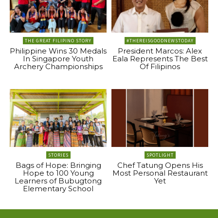
THE GREAT FILIPINO STORY
#THEREISGOODNEWSTODAY
Philippine Wins 30 Medals
President Marcos: Alex
In Singapore Youth
Eala Represents The Best
Archery Championships
Of Filipinos
STORIES
SPOTLIGHT
Bags of Hope: Bringing
Chef Tatung Opens His
Hope to 100 Young
Most Personal Restaurant
Learners of Bubugtong
Yet
Elementary School