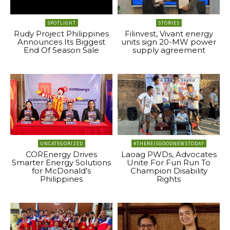
SPOTLIGHT
STORIES
Rudy Project Philippines
Filinvest, Vivant energy
Announces Its Biggest
units sign 20-MW power
End Of Season Sale
supply agreement
UNCATEGORIZED
#THEREISGOODNEWSTODAY
COREnergy Drives
Laoag PWDs, Advocates
Smarter Energy Solutions
Unite For Fun Run To
for McDonald’s
Champion Disability
Philippines
Rights