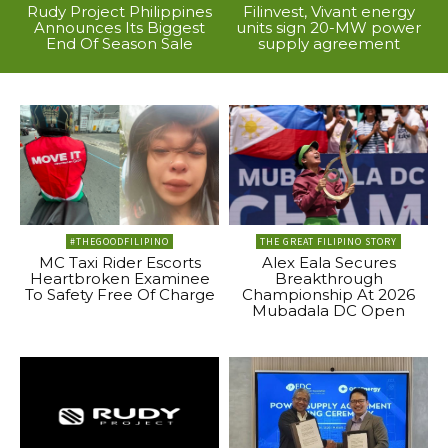
Rudy Project Philippines
Filinvest, Vivant energy
Announces Its Biggest
units sign 20-MW power
End Of Season Sale
supply agreement
#THEGOODFILIPINO
THE GREAT FILIPINO STORY
MC Taxi Rider Escorts
Alex Eala Secures
Heartbroken Examinee
Breakthrough
To Safety Free Of Charge
Championship At 2026
Mubadala DC Open