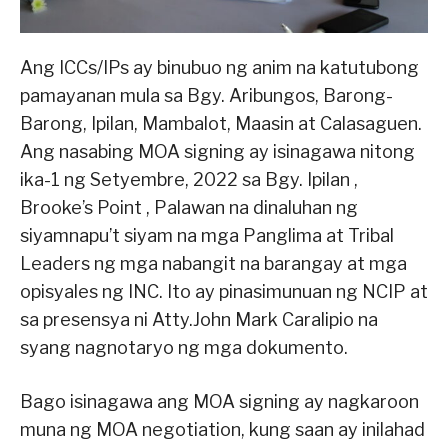
Ang ICCs/IPs ay binubuo ng anim na katutubong
pamayanan mula sa Bgy. Aribungos, Barong-
Barong, Ipilan, Mambalot, Maasin at Calasaguen.
Ang nasabing MOA signing ay isinagawa nitong
ika-1 ng Setyembre, 2022 sa Bgy. Ipilan ,
Brooke’s Point , Palawan na dinaluhan ng
siyamnapu’t siyam na mga Panglima at Tribal
Leaders ng mga nabangit na barangay at mga
opisyales ng INC. Ito ay pinasimunuan ng NCIP at
sa presensya ni Atty.John Mark Caralipio na
syang nagnotaryo ng mga dokumento.
Bago isinagawa ang MOA signing ay nagkaroon
muna ng MOA negotiation, kung saan ay inilahad