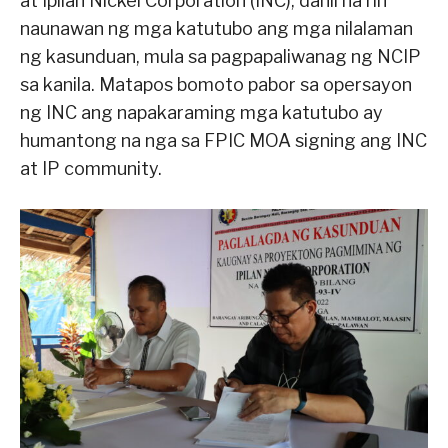
at Ipilan Nickel Corporation (INC), dahil na rin
naunawan ng mga katutubo ang mga nilalaman
ng kasunduan, mula sa pagpapaliwanag ng NCIP
sa kanila. Matapos bomoto pabor sa opersayon
ng INC ang napakaraming mga katutubo ay
humantong na nga sa FPIC MOA signing ang INC
at IP community.