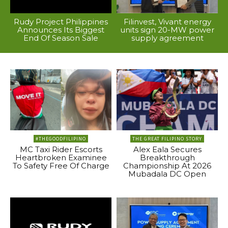
Rudy Project Philippines
Filinvest, Vivant energy
Announces Its Biggest
units sign 20-MW power
End Of Season Sale
supply agreement
#THEGOODFILIPINO
THE GREAT FILIPINO STORY
MC Taxi Rider Escorts
Alex Eala Secures
Heartbroken Examinee
Breakthrough
To Safety Free Of Charge
Championship At 2026
Mubadala DC Open