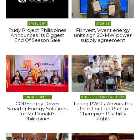
SPOTLIGHT
STORIES
Rudy Project Philippines
Filinvest, Vivant energy
Announces Its Biggest
units sign 20-MW power
End Of Season Sale
supply agreement
UNCATEGORIZED
#THEREISGOODNEWSTODAY
COREnergy Drives
Laoag PWDs, Advocates
Smarter Energy Solutions
Unite For Fun Run To
for McDonald’s
Champion Disability
Philippines
Rights