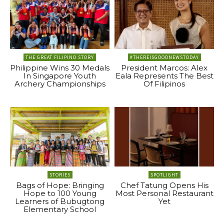
THE GREAT FILIPINO STORY
#THEREISGOODNEWSTODAY
Philippine Wins 30 Medals
President Marcos: Alex
In Singapore Youth
Eala Represents The Best
Archery Championships
Of Filipinos
STORIES
SPOTLIGHT
Bags of Hope: Bringing
Chef Tatung Opens His
Hope to 100 Young
Most Personal Restaurant
Learners of Bubugtong
Yet
Elementary School