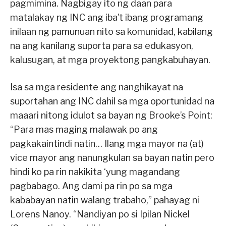
pagmimina. Nagbigay ito ng daan para
matalakay ng INC ang iba’t ibang programang
inilaan ng pamunuan nito sa komunidad, kabilang
na ang kanilang suporta para sa edukasyon,
kalusugan, at mga proyektong pangkabuhayan.
Isa sa mga residente ang nanghikayat na
suportahan ang INC dahil sa mga oportunidad na
maaari nitong idulot sa bayan ng Brooke’s Point:
“Para mas maging malawak po ang
pagkakaintindi natin… Ilang mga mayor na (at)
vice mayor ang nanungkulan sa bayan natin pero
hindi ko pa rin nakikita ‘yung magandang
pagbabago. Ang dami pa rin po sa mga
kababayan natin walang trabaho,” pahayag ni
Lorens Nanoy. “Nandiyan po si Ipilan Nickel